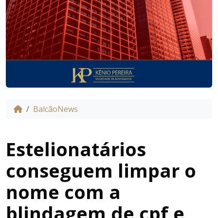
BalcãoNews
Estelionatários
conseguem limpar o
nome com a
blindagem de cpf e