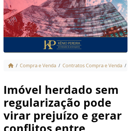
Compra e Venda
Contratos Compra e Venda
H
Imóvel herdado sem
regularização pode
virar prejuízo e gerar
conflitos entre