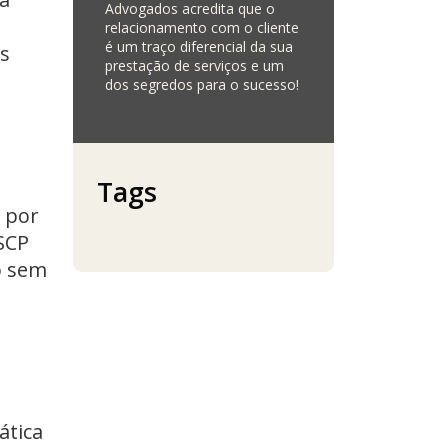
Advogados acredita que o
relacionamento com o cliente
é um traço diferencial da sua
os
prestação de serviços e um
dos segredos para o sucesso!
Tags
 por
SCP
o sem
ática