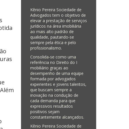
Kênio Pereira Sociedade de
Advogados tem o objetivo de
s
elevar a prestação de serviços
jurídicos na área imobiliária
btida
ao mais alto padrão de
qualidade, pautando-se
sempre pela ética e pelo
profissionalismo.
ção
Consolida-se como uma
turas
referência no Direito do I​
mobiliário graças ao
desempenho de uma equipe
formada por advogados
ue
experientes e jovens talentos,
 Além
que buscam sempre a
inovação na condução de
cada demanda para que
expressivos resultados
positivos sejam
constantemente alcançados.
o
Kênio Pereira Sociedade de
a