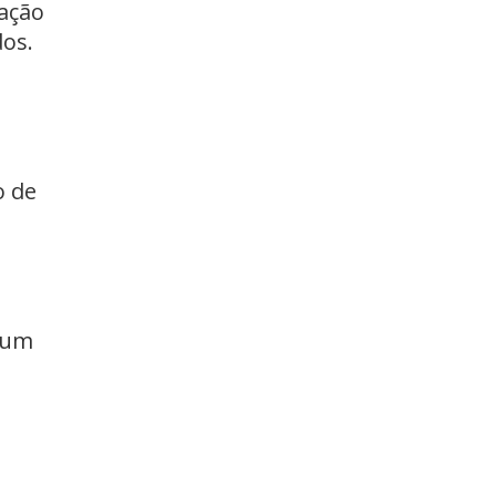
ração
dos.
o de
num
,