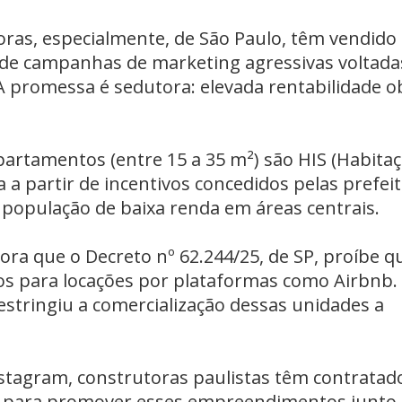
ras, especialmente, de São Paulo, têm vendido
e campanhas de marketing agressivas voltada
 A promessa é sedutora: elevada rentabilidade o
artamentos (entre 15 a 35 m²) são HIS (Habita
da a partir de incentivos concedidos pelas prefei
à população de baixa renda em áreas centrais.
ra que o Decreto nº 62.244/25, de SP, proíbe q
os para locações por plataformas como Airbnb.
restringiu a comercialização dessas unidades a
gram, construtoras paulistas têm contratad
is para promover esses empreendimentos junto 