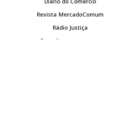
Diário do Comércio
Revista MercadoComum
Rádio Justiça
Consulta e orçamento
Convivência com as pessoas
Administradora de Condomínio
Segurança
Barulhos-ruídos
Veja mais