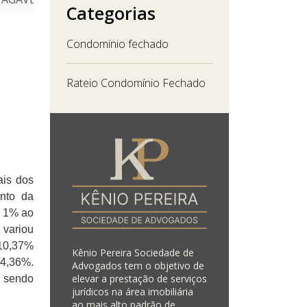
Categorias
Condomínio fechado
Rateio Condomínio Fechado
ais dos
nto da
e 1% ao
 variou
 10,37%
Kênio Pereira Sociedade de
24,36%.
Advogados tem o objetivo de
elevar a prestação de serviços
, sendo
jurídicos na área imobiliária
ao mais alto padrão de