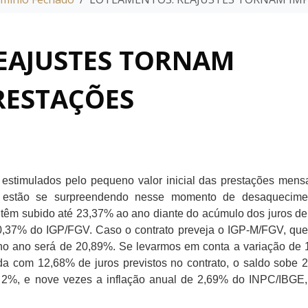
EAJUSTES TORNAM
RESTAÇÕES
timulados pelo pequeno valor inicial das prestações mens
a estão se surpreendendo nesse momento de desaquecime
 têm subido até 23,37% ao ano diante do acúmulo dos juros d
0,37% do IGP/FGV. Caso o contrato preveja o IGP-M/FGV, que
a no ano será de 20,89%. Se levarmos em conta a variação de
da com 12,68% de juros previstos no contrato, o saldo sobe 
m 2%, e nove vezes a inflação anual de 2,69% do INPC/IBGE