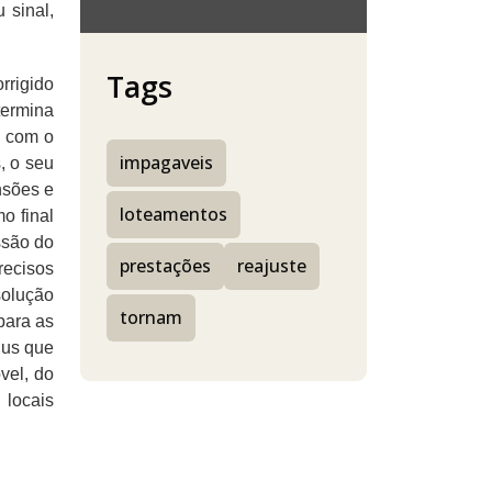
 sinal,
Tags
rrigido
termina
o com o
impagaveis
, o seu
nsões e
loteamentos
o final
ssão do
prestações
reajuste
recisos
solução
tornam
para as
nus que
vel, do
 locais