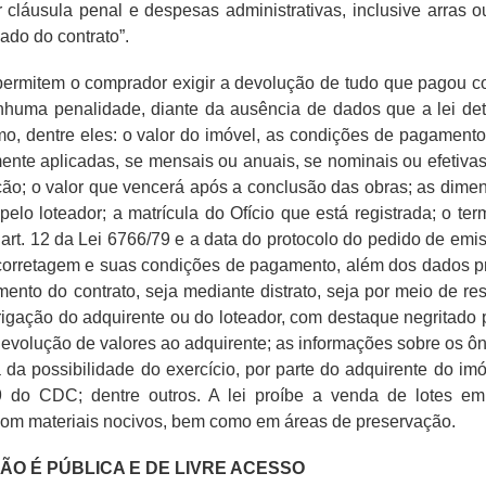
 cláusula penal e despesas administrativas, inclusive arras ou
ado do contrato”.
ermitem o comprador exigir a devolução de tudo que pagou co
enhuma penalidade, diante da ausência de dados que a lei de
mo, dentre eles: o valor do imóvel, as condições de pagament
mente aplicadas, se mensais ou anuais, se nominais ou efetivas
ção; o valor que vencerá após a conclusão das obras; as dime
lo loteador; a matrícula do Ofício que está registrada; o term
 art. 12 da Lei 6766/79 e a data do protocolo do pedido de emi
 à corretagem e suas condições de pagamento, além dos dados p
ento do contrato, seja mediante distrato, seja por meio de re
igação do adquirente ou do loteador, com destaque negritado 
devolução de valores ao adquirente; as informações sobre os ô
 da possibilidade do exercício, por parte do adquirente do imó
49 do CDC; dentre outros. A lei proíbe a venda de lotes em
o com materiais nocivos, bem como em áreas de preservação.
O É PÚBLICA E DE LIVRE ACESSO