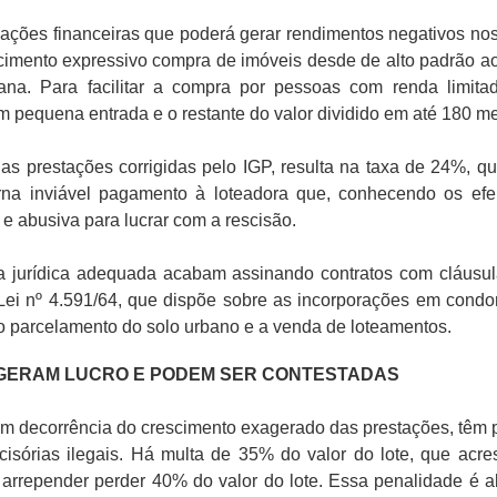
ções financeiras que poderá gerar rendimentos negativos n
cimento expressivo compra de imóveis desde de alto padrão a
ana. Para facilitar a compra por pessoas com renda limita
 pequena entrada e o restante do valor dividido em até 180 m
prestações corrigidas pelo IGP, resulta na taxa de 24%, q
orna inviável pagamento à loteadora que, conhecendo os efe
 e abusiva para lucrar com a rescisão.
jurídica adequada acabam assinando contratos com cláusu
ei nº 4.591/64, que dispõe sobre as incorporações em condo
o parcelamento do solo urbano e a venda de loteamentos.
GERAM LUCRO E PODEM SER CONTESTADAS
 decorrência do crescimento exagerado das prestações, têm 
isórias ilegais. Há multa de 35% do valor do lote, que acre
arrepender perder 40% do valor do lote. Essa penalidade é a