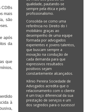
qualidade, pautando-se
os CDBs
sempre pela ética e pelo
profissionalismo.
os mais
da, são
Consolida-se como uma
referência no Direito do I​
eses.
mobiliário graças ao
desempenho de uma equipe
ue após
formada por advogados
itos da
experientes e jovens talentos,
que buscam sempre a
inovação na condução de
cada demanda para que
las que
expressivos resultados
mínios,
positivos sejam
constantemente alcançados.
Kênio Pereira Sociedade de
Advogados acredita que o
relacionamento com o cliente
é um traço diferencial da sua
perdido
prestação de serviços e um
scida à
dos segredos para o sucesso!
busiva,