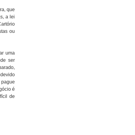
ra, que
, a lei
artório
stas ou
rar uma
ode ser
parado,
 devido
e pague
gócio é
ícil de