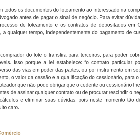
 todos os documentos do loteamento ao interessado na comp
vogado antes de pagar o sinal de negócio. Para evitar dúvidas
processo de loteamento e os contratos de depositados em C
, a qualquer tempo, independentemente do pagamento de cu
mprador do lote o transfira para terceiros, para poder cob
is. Isso porque a lei estabelece: “o contrato particular p
 verso das vias em poder das partes, ou por instrumento em se
nto, o valor da cessão e a qualificação do cessionário, para o
loteador que não pode obrigar que o cedente ou cessionário lh
tes de assinar qualquer contrato ou de procurar rescindir o ne
cálculos e eliminar suas dúvidas, pois neste momento tão dif
ito caro.
 Comércio