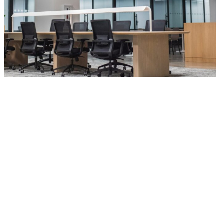
Condomínio fechado
,
Rateio Condomínio Fechado
|
24 de janeiro de 2024
UNIÃO DE LOTES NO CONDOMÍNIO
FECHADO E A DIVISÃO DAS DESPESAS DO
CONDOMÍNIO (FOLHA DO SÍNDICO)
Os loteamentos fechados se consolidaram como
sinônimo de status, segurança e comodidade. Afinal, nada
como residir...
Ler Mais