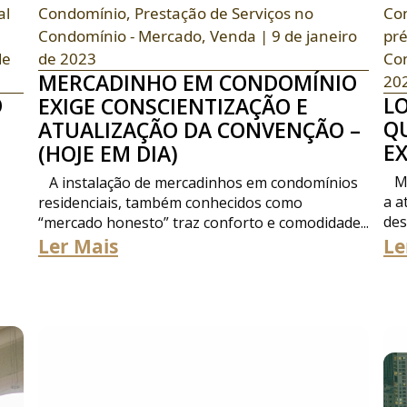
al
Condomínio
,
Prestação de Serviços no
Co
Condomínio - Mercado
,
Venda
| 9 de janeiro
pré
de
de 2023
Co
MERCADINHO EM CONDOMÍNIO
20
O
L
EXIGE CONSCIENTIZAÇÃO E
Q
ATUALIZAÇÃO DA CONVENÇÃO –
EX
(HOJE EM DIA)
Mui
A instalação de mercadinhos em condomínios
a a
residenciais, também conhecidos como
des
“mercado honesto” traz conforto e comodidade...
Ler Mais
Le