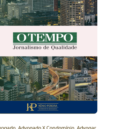
vogado
,
Advogado X Condomínio
,
Advogar