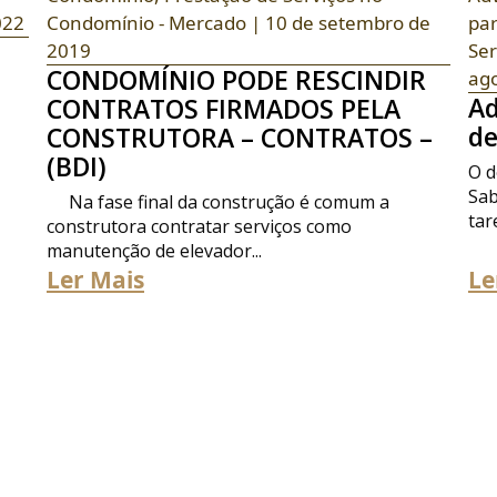
022
Condomínio - Mercado
| 10 de setembro de
pa
2019
Ser
CONDOMÍNIO PODE RESCINDIR
ag
Ad
CONTRATOS FIRMADOS PELA
de
CONSTRUTORA – CONTRATOS –
(BDI)
O d
Sab
Na fase final da construção é comum a
tare
construtora contratar serviços como
manutenção de elevador...
Ler Mais
Le