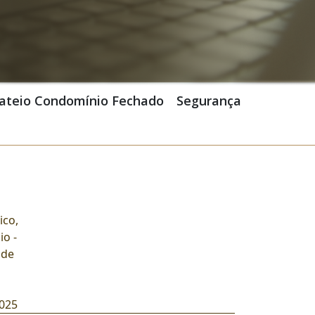
ateio Condomínio Fechado
Segurança
ico
,
o -
 de
2025